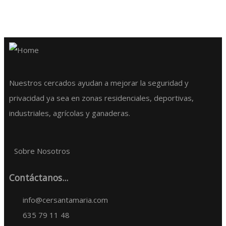
Nuestros cercados ayudan a mejorar la seguridad y
privacidad ya sea en zonas residenciales, deportivas,
Valla Inclinada
industriales, agrícolas y ganaderas.
Valla con marco de tubo de acero y parte central de
Sobre Nosotros
malla metálica.
Contáctanos...
info@cersantamaria.com
635 79 11 48