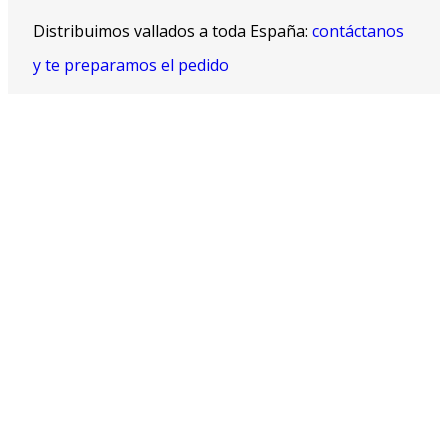
Distribuimos vallados a toda España:
contáctanos
y te preparamos el pedido
Valla New Jersey
Vallas de plástico para seguridad vial, envío rápido y
fácil montaje