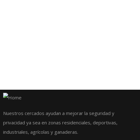
Poste Cremallera
Nuestros cercados ayudan a mejorar la seguridad y
privacidad ya sea en zonas residenciales, deportivas,
El poste de tipo cremallera es
industriales, agrícolas y ganaderas.
compatible con una amplia