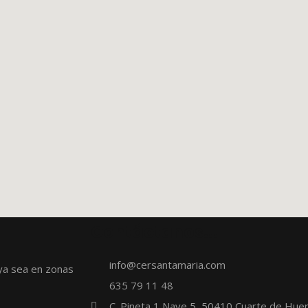
Contáctanos...
info@cersantamaria.com
ya sea en zonas
635 79 11 48
C. Pineta 1 Nave 5, 50410 Cuarte de Hue