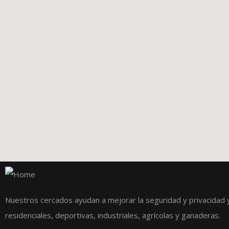
Nuestros cercados ayudan a mejorar la seguridad y privacidad 
residenciales, deportivas, industriales, agrícolas y ganaderas.